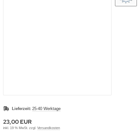
ikes
ufradsätze Bahnrad Singlespeed
aschenhalter
nderräder
aschen
haltaugen
ttelstützklemmen
ge
änder
Lieferzeit:
25-40 Werktage
23,00 EUR
inkl. 19 % MwSt. zzgl.
Versandkosten