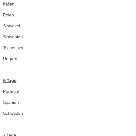
Italien
päckträger
Polen
hnellspanner
Slowakei
Slowenien
ngle Speed Zubehör
Tschechien
Ungarn
6 Tage
Portugal
Spanien
Schweden
7 Tage