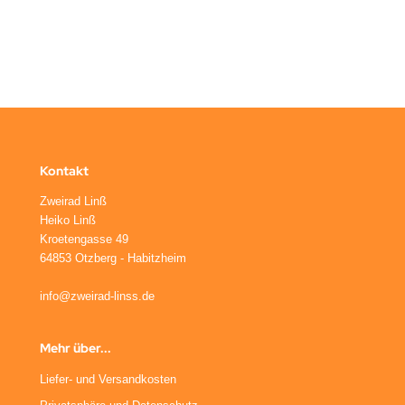
inkl. 19 % MwSt. zzgl.
Versandkosten
Kontakt
Zweirad Linß
Heiko Linß
Kroetengasse 49
64853 Otzberg - Habitzheim
info@zweirad-linss.de
Mehr über...
Liefer- und Versandkosten