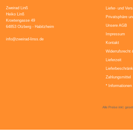
Zweirad Linß
Liefer- und Ver
Heiko Linß
Privatsphäre u
Kroetengasse 49
Unsere AGB
64853 Otzberg - Habitzheim
Impressum
info@zweirad-linss.de
Kontakt
Widerrufsrecht 
Lieferzeit
Lieferbeschrän
Zahlungsmittel
* Informationen 
Alle Preise inkl. gese