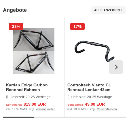
Angebote
ALLE ANZEIGEN
päckträger
hnellspanner
33%
17%
ngle Speed Zubehör
Kardan Exige Carbon
Controltech Viento CL
Rennrad Rahmen
Rennrad Lenker 42cm
Rahmenkit M 49cm
31,8mm
Lieferzeit:
20-25 Werktage
Lieferzeit:
20-25 Werktage
schwarz-grau
819,00 EUR
49,00 EUR
Sonderpreis
Sonderpreis
inkl. 19 % MwSt. zzgl.
Versandkosten
inkl. 19 % MwSt. zzgl.
Versandkosten