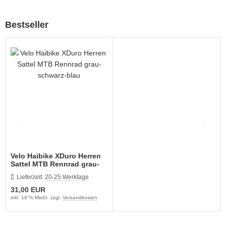
ikes
ufradsätze Bahnrad Singlespeed
aschenhalter
rbelgarnituren
Bestseller
nderräder
aschen
imano Teile
haltaugen
bendynamos und Beleuchtung
ttelstützklemmen
hloff Naben und Teile
ge
dale
änder
rkzeug
mputer
Velo Haibike XDuro Herren
hutzbleche
Sattel MTB Rennrad grau-
schwarz-blau
Lieferzeit:
20-25 Werktage
ftpumpen
31,00 EUR
inkl. 19 % MwSt. zzgl.
Versandkosten
hläuche u. Felgenbänder
ifen