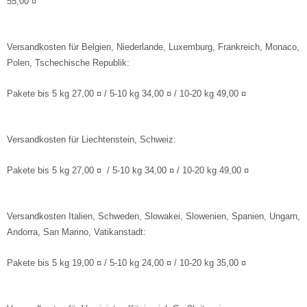
55,00 ¤
ikes
ufradsätze Bahnrad Singlespeed
aschenhalter
rbelgarnituren
nderräder
aschen
imano Teile
Versandkosten für Belgien, Niederlande, Luxemburg, Frankreich, Monaco,
Polen, Tschechische Republik:
haltaugen
bendynamos und Beleuchtung
Pakete bis 5 kg 27,00 ¤ / 5-10 kg 34,00 ¤ / 10-20 kg 49,00 ¤
ttelstützklemmen
hloff Naben und Teile
ge
dale
Versandkosten für Liechtenstein, Schweiz:
änder
rkzeug
Pakete bis 5 kg 27,00 ¤ / 5-10 kg 34,00 ¤ / 10-20 kg 49,00 ¤
mputer
hutzbleche
Versandkosten Italien, Schweden, Slowakei, Slowenien, Spanien, Ungarn,
Andorra, San Marino, Vatikanstadt:
ftpumpen
Pakete bis 5 kg 19,00 ¤ / 5-10 kg 24,00 ¤ / 10-20 kg 35,00 ¤
hläuche u. Felgenbänder
ifen