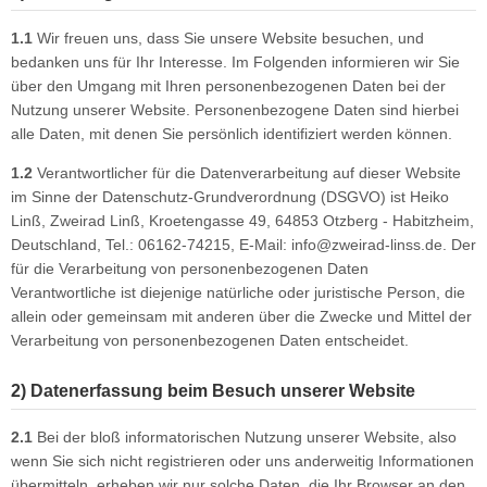
ikes
ufradsätze Bahnrad Singlespeed
aschenhalter
rbelgarnituren
1.1
Wir freuen uns, dass Sie unsere Website besuchen, und
bedanken uns für Ihr Interesse. Im Folgenden informieren wir Sie
nderräder
aschen
imano Teile
über den Umgang mit Ihren personenbezogenen Daten bei der
haltaugen
bendynamos und Beleuchtung
Nutzung unserer Website. Personenbezogene Daten sind hierbei
alle Daten, mit denen Sie persönlich identifiziert werden können.
ttelstützklemmen
hloff Naben und Teile
1.2
Verantwortlicher für die Datenverarbeitung auf dieser Website
im Sinne der Datenschutz-Grundverordnung (DSGVO) ist Heiko
ge
dale
Linß, Zweirad Linß, Kroetengasse 49, 64853 Otzberg - Habitzheim,
Deutschland, Tel.: 06162-74215, E-Mail: info@zweirad-linss.de. Der
änder
rkzeug
für die Verarbeitung von personenbezogenen Daten
Verantwortliche ist diejenige natürliche oder juristische Person, die
mputer
allein oder gemeinsam mit anderen über die Zwecke und Mittel der
Verarbeitung von personenbezogenen Daten entscheidet.
hutzbleche
ftpumpen
2) Datenerfassung beim Besuch unserer Website
hläuche u. Felgenbänder
2.1
Bei der bloß informatorischen Nutzung unserer Website, also
wenn Sie sich nicht registrieren oder uns anderweitig Informationen
ifen
übermitteln, erheben wir nur solche Daten, die Ihr Browser an den