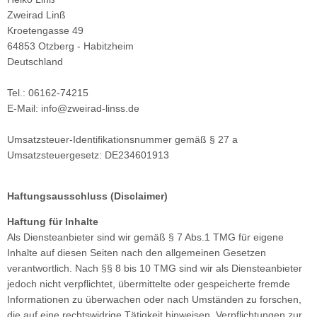
ikes
ufradsätze Bahnrad Singlespeed
aschenhalter
rbelgarnituren
Zweirad Linß
Kroetengasse 49
nderräder
aschen
imano Teile
64853 Otzberg - Habitzheim
Deutschland
haltaugen
bendynamos und Beleuchtung
Tel.: 06162-74215
ttelstützklemmen
hloff Naben und Teile
E-Mail: info@zweirad-linss.de
ge
dale
Umsatzsteuer-Identifikationsnummer gemäß § 27 a
Umsatzsteuergesetz: DE234601913
änder
rkzeug
mputer
Haftungsausschluss (Disclaimer)
Haftung für Inhalte
hutzbleche
Als Diensteanbieter sind wir gemäß § 7 Abs.1 TMG für eigene
Inhalte auf diesen Seiten nach den allgemeinen Gesetzen
ftpumpen
verantwortlich. Nach §§ 8 bis 10 TMG sind wir als Diensteanbieter
jedoch nicht verpflichtet, übermittelte oder gespeicherte fremde
hläuche u. Felgenbänder
Informationen zu überwachen oder nach Umständen zu forschen,
ifen
die auf eine rechtswidrige Tätigkeit hinweisen. Verpflichtungen zur