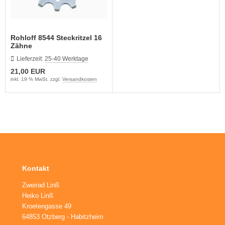
Rohloff 8544 Steckritzel 16
Zähne
Lieferzeit:
25-40 Werktage
21,00 EUR
inkl. 19 % MwSt. zzgl.
Versandkosten
Kontakt
Zweirad Linß
Heiko Linß
Kroetengasse 49
64853 Otzberg - Habitzheim