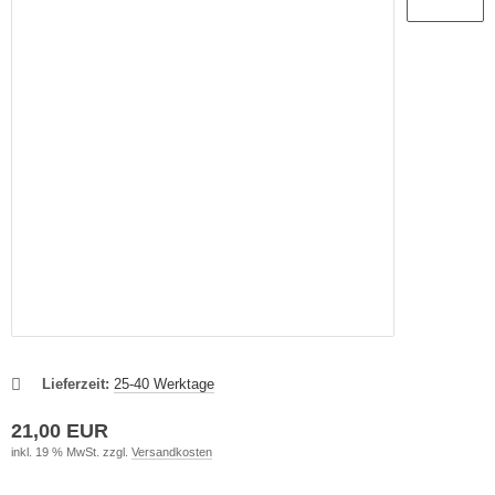
ikes
ufradsätze Bahnrad Singlespeed
aschenhalter
nderräder
aschen
haltaugen
ttelstützklemmen
ge
änder
Lieferzeit:
25-40 Werktage
21,00 EUR
inkl. 19 % MwSt. zzgl.
Versandkosten