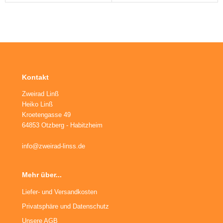
ikes
ufradsätze Bahnrad Singlespeed
aschenhalter
nderräder
aschen
haltaugen
ttelstützklemmen
Kontakt
ge
Zweirad Linß
Heiko Linß
änder
Kroetengasse 49
64853 Otzberg - Habitzheim
info@zweirad-linss.de
Mehr über...
Liefer- und Versandkosten
Privatsphäre und Datenschutz
Unsere AGB